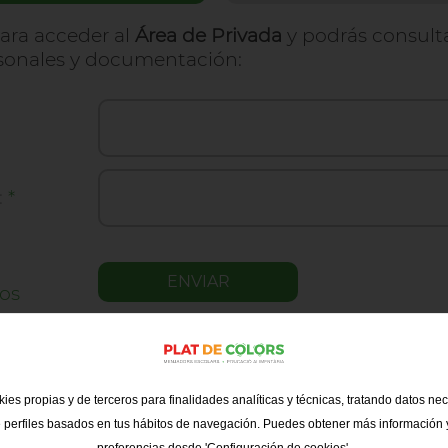
para acceder al
Área de Privada
y podrás consulta
sonales y documentación:
:
*
ios
IENTO INFORMADO
ies propias y de terceros para finalidades analíticas y técnicas, tratando datos ne
ad con lo establecido en la normativa vigente en Protección de
sonal, le informamos que sus datos serán incorporados al sistem
 perfiles basados en tus hábitos de navegación. Puedes obtener más información y
itularidad de
PLAT DE COLORS I LLEURE S.L.
, a partir de ahora